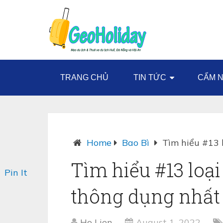
TRANG CHỦ
TIN TỨC
CẨM N
Home
Bao Bì
Tìm hiểu #13 
Tìm hiểu #13 loạ
Pin It
thông dụng nhất
Ho Lien
August 1, 2022