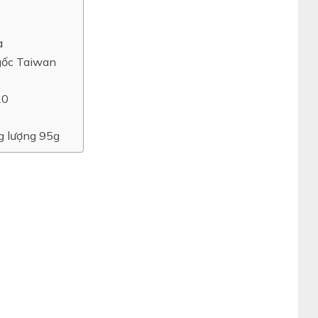
à
gốc Taiwan
20
g lượng 95g