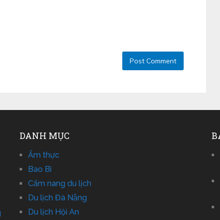
DANH MỤC
B
Ẩm thực
Bao Bì
Cẩm nang du lịch
Du lịch Đà Nẵng
Du lịch Hội An
g