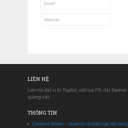
LIÊN HỆ
Liên hệ đặt vị trí Toplist, viết bài PR, đặt Banner
quảng cáo
THÔNG TIN
Content Writer – Quản lý và biên tập nội dun