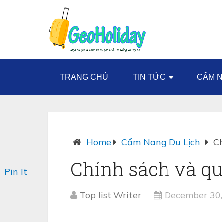
TRANG CHỦ
TIN TỨC
CẨM N
Home
Cẩm Nang Du Lịch
C
Chính sách và q
Pin It
Top list Writer
December 30