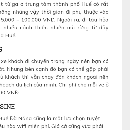
t từ ga ở trung tâm thành phố Huế có rất
Không những vậy thời gian đi phụ thuộc vào
 35.000 – 100.000 VND. Ngoài ra, đi tàu hỏa
 nhiều cảnh thiên nhiên núi rừng từ dãy
ủa Huế.
G
 xe khách di chuyển trong ngày nên bạn có
hát. Nhưng bên cạnh đó bạn có thể gặp phải
đủ khách thì vẫn chạy đón khách ngoài nên
hoạch du lịch của mình. Chi phí cho mỗi vé ở
000 VNĐ.
SINE
 Huế Đà Nẵng cũng là một lựa chọn tuyệt
ều hòa wifi miễn phí. Giá cả cũng vừa phải