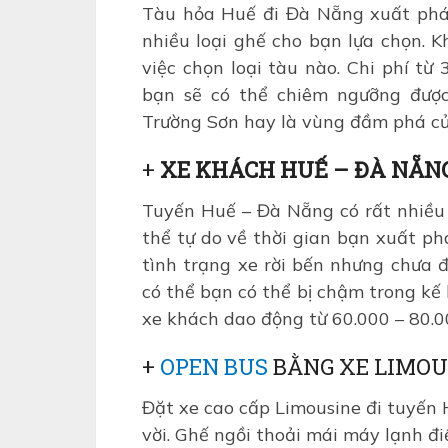
Tàu hỏa Huế đi Đà Nẵng xuất phá
nhiều loại ghế cho bạn lựa chọn. 
việc chọn loại tàu nào. Chi phí từ
bạn sẽ có thể chiêm ngưỡng được
Trường Sơn hay là vùng đầm phá c
+
XE KHÁCH HUẾ – ĐÀ NẴN
Tuyến Huế – Đà Nẵng có rất nhiều
thể tự do về thời gian bạn xuất p
tình trạng xe rời bến nhưng chưa 
có thể bạn có thể bị chậm trong kế 
xe khách dao động từ 60.000 – 80.
+
OPEN BUS
BẰNG XE LIMOU
Đặt xe cao cấp Limousine đi tuyến
vời. Ghế ngồi thoải mái máy lạnh đi